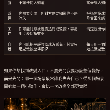
庭
不讓任何人知道
試著讓人知道
感
你需要空間，但對方需要知道你不是
把退開說成句
情
消失
晚會回來談
工
你可能討厭被過度追問或監控，容易
清楚說出你的
作
用冷淡保護效率
自
你可能把平靜誤認成沒感覺，其實只
每天用一個詞
我
是感覺被壓得很深
始接近感受
如果你想找到改變入口，不要先問我要怎麼整個變好，
而是先問：哪一個場景最常讓我失去自己？從那個場景
開始練一個小動作，會比一次改變全部更實際。