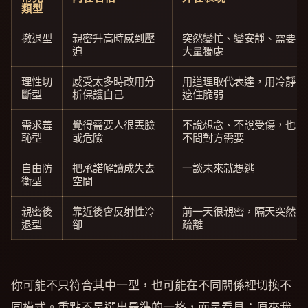
類型
撤退型
親密升高時感到壓
突然變忙、變安靜、需要
迫
大量獨處
理性切
感受太多時改用分
用道理取代表達，用冷靜
斷型
析保護自己
遮住脆弱
需求羞
覺得需要人很丟臉
不說想念、不說受傷，也
恥型
或危險
不問對方需要
自由防
把承諾解讀成失去
一談未來就想逃
衛型
空間
親密後
靠近後會反射性冷
前一天很親密，隔天突然
退型
卻
疏離
你可能不只符合其中一型，也可能在不同關係裡切換不
同模式。重點不是選出最準的一格，而是看見：原來我