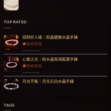
NT$
1,780
TOP RATED
招財好人緣｜粉晶貔貅水晶手鍊
評
原
目
NT$
2,000
NT$
1,500
分
始
前
1.00
心靈之光｜粉水晶與海藍寶手鍊
價
價
滿
格：
格：
分
5
NT$2,000。
NT$1,500。
評
原
目
NT$
1,500
NT$
1,200
分
始
前
1.00
月光平衡｜月光石白水晶手鍊
價
價
滿
NT$
1,680
格：
格：
分
5
NT$1,500。
NT$1,200。
TAGS