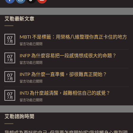
艾勒最新文章
MBTI 不是標籤：用榮格八維整理你真正卡住的地方
07
7 月
在
留言功能已關閉
〈MBTI
不
INFP 為什麼容易把一段感情想成很大的命題？
07
是
7 月
在
留言功能已關閉
標
〈INFP
籤：
為
INTP 為什麼一直準備，卻很難真正開始？
用
07
什
7 月
榮
在
留言功能已關閉
麼
格
〈INTP
容
八
為
INTJ 為什麼越清醒，越難相信自己的感覺？
易
07
維
什
7 月
把
整
在
留言功能已關閉
麼
一
理
〈INTJ
一
段
你
為
直
感
真
什
艾勒諮詢時間
準
情
正
麼
備，
想
卡
越
卻
成
住
清
很
我想成為更好的自己~但我要怎麼開始呢?我接觸身心靈到現
很