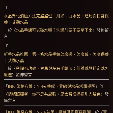
「
水晶淨化消磁方法完整整理：月光、白水晶、煙燻與日常保
養｜艾勒水晶
」於〈
水晶手鍊可以碰水嗎？洗澡前要不要拿下來
〉發佈留
言
「
新手水晶推薦：第一條水晶手鍊怎麼選、怎麼戴、怎麼保養
｜艾勒水晶
」於〈
黑曜石功效、禁忌與左右手戴法：保護感與穩定感怎
麼選
〉發佈留言
「
INFJ 榮格八維：Ni-Fe 共感、界線與水晶塔羅提醒
」於
〈
情緒照顧者：你不是共感強，是太習慣掃描別人臉色
〉發
佈留言
「
INTJ 榮格八維：Ni-Te 決策、控制感與塔羅提醒
」於〈
完