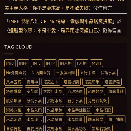
美主義人格：你不是要求高，是不敢失敗
〉發佈留言
「
INFP 榮格八維：Fi-Ne 情緒、靈感與水晶塔羅提醒
」於
〈
迴避型依戀：不是不愛，是靠距離保護自己
〉發佈留言
TAG CLOUD
INFJ
INFP
INTJ
INTP
IN人格
I 人格
MBTI
Ne外向直覺
Ni內向直覺
三張牌塔羅
五行手鍊
保護水晶
八字五行
喜用神
塔羅占卜
塔羅提問
塔羅新手
塔羅牌義
塔羅覺察
安全感
客製化水晶
心理塔羅
心理類型
情緒界線
感情塔羅
感情水晶
招財水晶
新手水晶
月光石功效
榮格八維
水晶入門
水晶手鍊
水晶手鍊推薦
水晶搭配
水晶消磁
水晶淨化
水晶禁忌
水晶能量
牌陣教學
線上抽牌
自信行動
自我接納
艾勒水晶
黃水晶功效
黑曜石功效