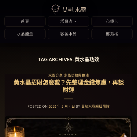
首頁
塔羅占卜
心鏡卡
水晶能量
客製水晶
部落格
Skip
to
TAG ARCHIVES:
黃水晶功效
content
水晶分享
,
水晶功效與戴法
黃水晶招財怎麼戴？先整理金錢焦慮，再談
財運
POSTED ON
2026 年 5 月 4 日
BY
艾勒水晶編輯團隊