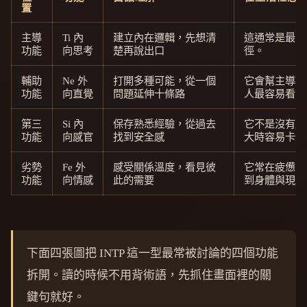
置
主導
Ti 內
建立內在邏輯，先想清
這通常是最自
功能
向思考
楚再說出口
徑。
輔助
Ne 外
打開多種可能，從一個
它會幫主導功
功能
向直覺
問題延伸十條路
人最容易看見
第三
Si 內
保存熟悉經驗，從過去
它不是沒有用
功能
向感官
找到安全感
大時容易卡住
劣勢
Fe 外
感受關係溫度，看見彼
它常在疲憊或
功能
向情感
此的需要
到身體與現實
下面四張圖把 INTP 這一型最常被討論的四個功能
拆開。讀的時候不用背術語，先抓住畫面裡的關
鍵句就好。