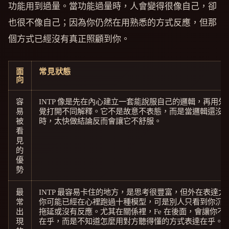
功能用到過量。當功能過量時，人會變得很像自己，卻
也很不像自己；因為你仍然在用熟悉的方式反應，但那
個方式已經沒有真正照顧到你。
面
常見狀態
向
容
INTP 像是先在內心建立一套能說服自己的邏輯，再用外
易
覺打開不同解釋。它不是故意不表態，而是當邏輯還沒
被
時，太快做結論反而會讓它不舒服。
看
見
的
優
勢
最
INTP 最容易卡住的地方，是思考很豐富，但外在表達太
常
你可能已經在心裡跑過十種模型，可是別人只看到你沉
出
拖延或沒有反應。尤其在關係裡，Fe 在後面，會讓你不
現
在乎，而是不知道怎麼用對方聽得懂的方式表達在乎。