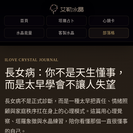
首頁
塔羅占卜
心鏡卡
水晶能量
客製水晶
部落格
Skip
to
ILOVE CRYSTAL JOURNAL
content
長女病：你不是天生懂事，
而是太早學會不讓人失望
長女病不是正式診斷，而是一種太早把責任、情緒照
顧與家庭秩序扛在身上的心理模式。這篇用心理覺
察、塔羅象徵與水晶練習，陪你看懂那個一直很懂事
的自己。