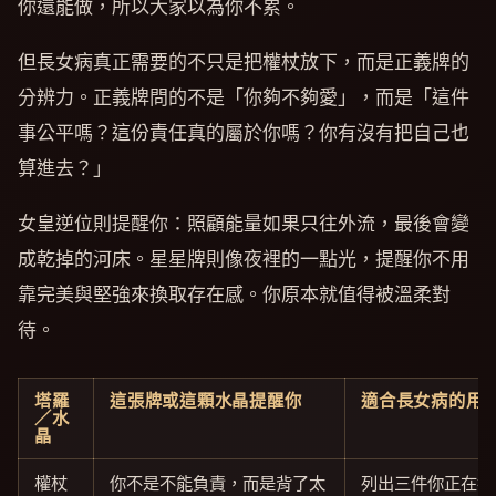
你還能做，所以大家以為你不累。
但長女病真正需要的不只是把權杖放下，而是正義牌的
分辨力。正義牌問的不是「你夠不夠愛」，而是「這件
事公平嗎？這份責任真的屬於你嗎？你有沒有把自己也
算進去？」
女皇逆位則提醒你：照顧能量如果只往外流，最後會變
成乾掉的河床。星星牌則像夜裡的一點光，提醒你不用
靠完美與堅強來換取存在感。你原本就值得被溫柔對
待。
塔羅
這張牌或這顆水晶提醒你
適合長女病的用
／水
晶
權杖
你不是不能負責，而是背了太
列出三件你正在扛