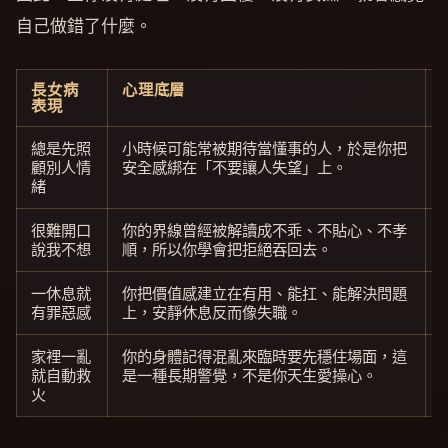
自己做錯了什麼。
長女病
心理底層
表現
總是先照
小時候可能常被期待當懂事的人，於是你把
顧別人情
安全感綁在「不要讓人失望」上。
緒
很難開口
你的界線曾經被解讀成不乖、不貼心、不孝
說我不想
順，所以你學會把拒絕吞回去。
一休息就
你把價值感建立在有用、能扛、能解決問題
有罪惡感
上，安靜休息反而像失職。
家裡一亂
你的身體記得混亂來臨時要先穩住場面，這
就自動救
是一種長期警覺，不是你天生愛操心。
火