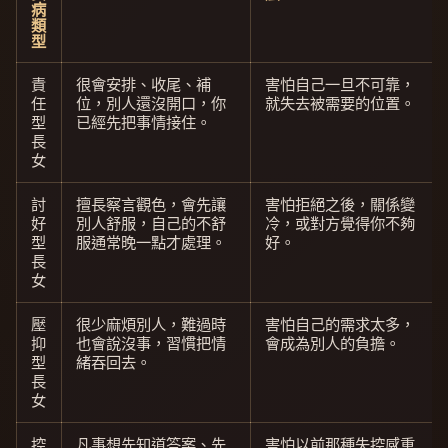
病
類
型
責
很會安排、收尾、補
害怕自己一旦不可靠，
任
位，別人還沒開口，你
就失去被需要的位置。
型
已經先把事情接住。
長
女
討
擅長察言觀色，會先讓
害怕拒絕之後，關係變
好
別人舒服，自己的不舒
冷，或對方覺得你不夠
型
服通常晚一點才處理。
好。
長
女
壓
很少麻煩別人，難過時
害怕自己的需求太多，
抑
也會說沒事，習慣把情
會成為別人的負擔。
型
緒吞回去。
長
女
控
凡事想先知道答案、先
害怕以前那種失控感重