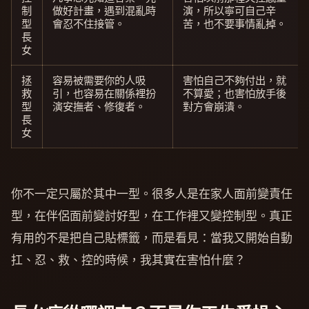
制
做好計畫，遇到混亂時
演，所以寧可自己辛
型
會忍不住接管。
苦，也不要事情亂掉。
長
女
拯
容易被需要你的人吸
害怕自己不夠付出，就
救
引，也容易在關係裡扮
不算愛；也害怕放手後
型
演安撫者、修復者。
對方會崩潰。
長
女
你不一定只屬於其中一型。很多人是在家人面前變責任
型，在伴侶面前變討好型，在工作裡又變控制型。真正
有用的不是把自己貼標籤，而是看見：當我又開始自動
扛、忍、救、控的時候，我其實在害怕什麼？