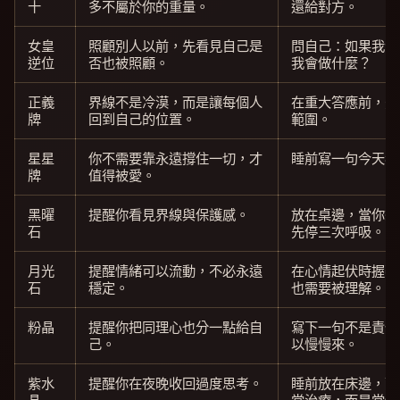
十
多不屬於你的重量。
還給對方。
女皇
照顧別人以前，先看見自己是
問自己：如果我今
逆位
否也被照顧。
我會做什麼？
正義
界線不是冷漠，而是讓每個人
在重大答應前，先
牌
回到自己的位置。
範圍。
星星
你不需要靠永遠撐住一切，才
睡前寫一句今天我
牌
值得被愛。
黑曜
提醒你看見界線與保護感。
放在桌邊，當你想
石
先停三次呼吸。
月光
提醒情緒可以流動，不必永遠
在心情起伏時握著
石
穩定。
也需要被理解。
粉晶
提醒你把同理心也分一點給自
寫下一句不是責備
己。
以慢慢來。
紫水
提醒你在夜晚收回過度思考。
睡前放在床邊，配