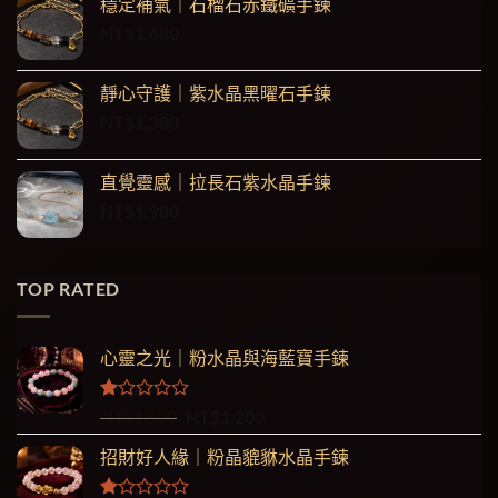
穩定補氣｜石榴石赤鐵礦手鍊
價
價
滿
NT$
1,680
格：
格：
分
5
NT$1,500。
NT$1,200。
靜心守護｜紫水晶黑曜石手鍊
NT$
1,380
直覺靈感｜拉長石紫水晶手鍊
NT$
1,980
TOP RATED
心靈之光｜粉水晶與海藍寶手鍊
評
原
目
NT$
1,500
NT$
1,200
分
始
前
1.00
招財好人緣｜粉晶貔貅水晶手鍊
價
價
滿
格：
格：
分