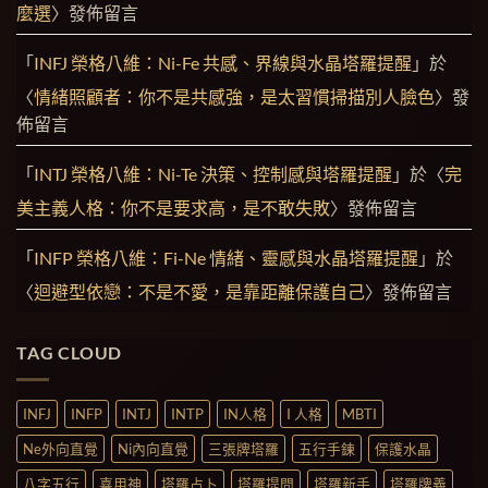
麼選
〉發佈留言
「
INFJ 榮格八維：Ni-Fe 共感、界線與水晶塔羅提醒
」於
〈
情緒照顧者：你不是共感強，是太習慣掃描別人臉色
〉發
佈留言
「
INTJ 榮格八維：Ni-Te 決策、控制感與塔羅提醒
」於〈
完
美主義人格：你不是要求高，是不敢失敗
〉發佈留言
「
INFP 榮格八維：Fi-Ne 情緒、靈感與水晶塔羅提醒
」於
〈
迴避型依戀：不是不愛，是靠距離保護自己
〉發佈留言
TAG CLOUD
INFJ
INFP
INTJ
INTP
IN人格
I 人格
MBTI
Ne外向直覺
Ni內向直覺
三張牌塔羅
五行手鍊
保護水晶
八字五行
喜用神
塔羅占卜
塔羅提問
塔羅新手
塔羅牌義