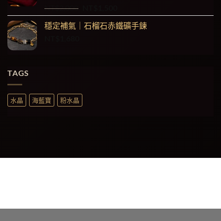
5
NT$1,500。
NT$1,200。
評
原
目
NT$
2,000
NT$
1,500
分
始
前
1.00
穩定補氣｜石榴石赤鐵礦手鍊
價
價
滿
NT$
1,680
格：
格：
分
5
NT$2,000。
NT$1,500。
TAGS
水晶
海藍寶
粉水晶