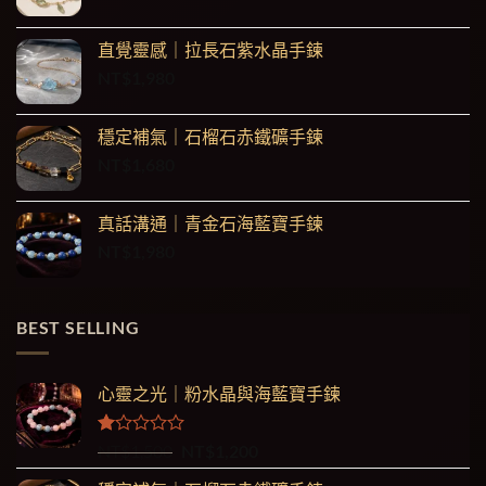
直覺靈感｜拉長石紫水晶手鍊
NT$
1,980
穩定補氣｜石榴石赤鐵礦手鍊
NT$
1,680
真話溝通｜青金石海藍寶手鍊
NT$
1,980
BEST SELLING
心靈之光｜粉水晶與海藍寶手鍊
評
原
目
NT$
1,500
NT$
1,200
分
始
前
1.00