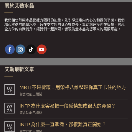
關於艾勒水晶
我們相信每顆水晶都擁有獨特的能量，能引導您走向內心的和諧與平衡。我們
精心挑選的能量水晶，旨在支持您的身心靈成長，幫助您連接內在智慧，實現
全方位的自我提升。讓我們一起探索，發現能量水晶為您帶來的無限可能。
艾勒最新文章
MBTI 不是標籤：用榮格八維整理你真正卡住的地方
07
7 月
在
留言功能已關閉
〈MBTI
不
INFP 為什麼容易把一段感情想成很大的命題？
07
是
7 月
在
留言功能已關閉
標
〈INFP
籤：
為
INTP 為什麼一直準備，卻很難真正開始？
用
07
什
7 月
榮
在
留言功能已關閉