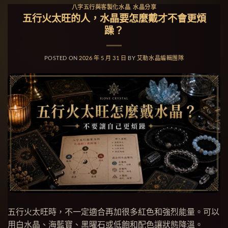
八字五行與客製化水晶
,
水晶分享
五行火太旺的人，水晶要怎麼戴才不會更煩
躁？
POSTED ON
2026 年 5 月 31 日
BY
艾勒水晶編輯團隊
五行火太旺時，不一定適合再加很多紅色和強烈能量。可以
用白水晶、海藍寶、黑曜石或低飽和配色讓狀態降溫。