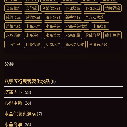
塔羅覺察
安全感
客製化水晶
心理塔羅
心理類型
情緒界線
感情塔羅
感情水晶
招財水晶
新手水晶
月光石功效
榮格八維
水晶入門
水晶手鍊
水晶手鍊推薦
水晶搭配
水晶消磁
水晶淨化
水晶禁忌
水晶能量
牌陣教學
線上抽牌
自信行動
自我接納
艾勒水晶
黃水晶功效
黑曜石功效
分類
八字五行與客製化水晶
(8)
塔羅占卜
(53)
心理塔羅
(26)
水晶保養與選購
(7)
水晶分享
(36)