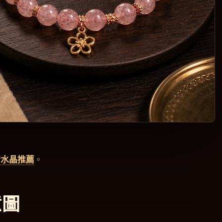
情水晶推薦
。
意圖