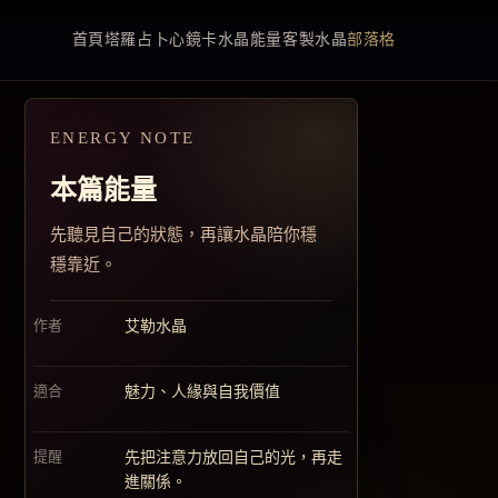
首頁
塔羅占卜
心鏡卡
水晶能量
客製水晶
部落格
ENERGY NOTE
本篇能量
先聽見自己的狀態，再讓水晶陪你穩
穩靠近。
作者
艾勒水晶
適合
魅力、人緣與自我價值
提醒
先把注意力放回自己的光，再走
進關係。