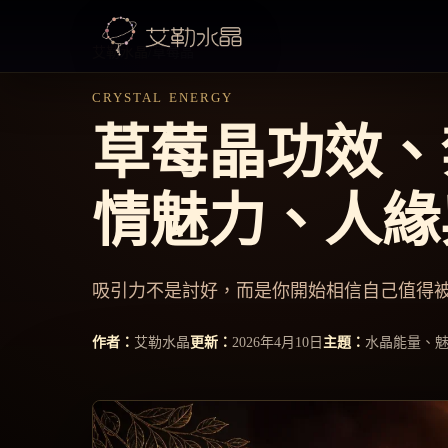
Skip
to
艾勒水晶
/
草莓晶
content
CRYSTAL ENERGY
草莓晶功效、
情魅力、人緣
吸引力不是討好，而是你開始相信自己值得
作者：
艾勒水晶
更新：
2026年4月10日
主題：
水晶能量、