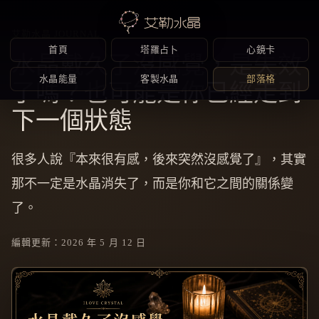
Skip
to
艾勒水晶 JOURNAL
content
首頁
塔羅占卜
心鏡卡
水晶戴久了沒感覺，是失效
水晶能量
客製水晶
部落格
了嗎？也可能是你已經走到
下一個狀態
很多人說『本來很有感，後來突然沒感覺了』，其實
那不一定是水晶消失了，而是你和它之間的關係變
了。
編輯更新：2026 年 5 月 12 日