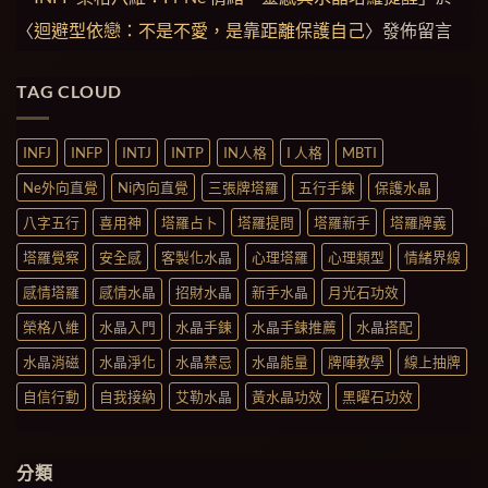
〈
迴避型依戀：不是不愛，是靠距離保護自己
〉發佈留言
TAG CLOUD
INFJ
INFP
INTJ
INTP
IN人格
I 人格
MBTI
Ne外向直覺
Ni內向直覺
三張牌塔羅
五行手鍊
保護水晶
八字五行
喜用神
塔羅占卜
塔羅提問
塔羅新手
塔羅牌義
塔羅覺察
安全感
客製化水晶
心理塔羅
心理類型
情緒界線
感情塔羅
感情水晶
招財水晶
新手水晶
月光石功效
榮格八維
水晶入門
水晶手鍊
水晶手鍊推薦
水晶搭配
水晶消磁
水晶淨化
水晶禁忌
水晶能量
牌陣教學
線上抽牌
自信行動
自我接納
艾勒水晶
黃水晶功效
黑曜石功效
分類