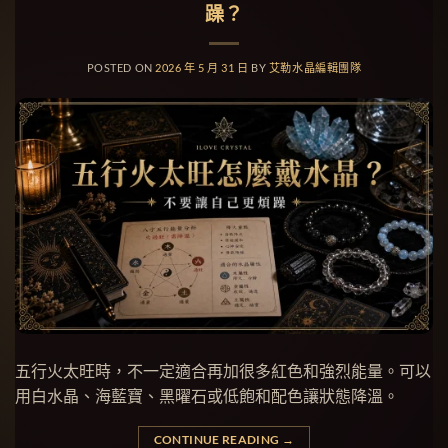
躁？
POSTED ON
2026 年 5 月 31 日
BY
艾勒水晶編輯團隊
五行火太旺時，不一定適合再加很多紅色和強烈能量。可以
用白水晶、海藍寶、黑曜石或低飽和配色讓狀態降溫。
CONTINUE READING
→