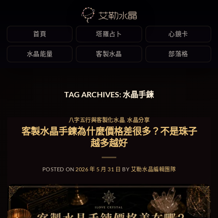
首頁
塔羅占卜
心鏡卡
水晶能量
客製水晶
部落格
Skip
to
TAG ARCHIVES:
水晶手鍊
content
八字五行與客製化水晶
,
水晶分享
客製水晶手鍊為什麼價格差很多？不是珠子
越多越好
POSTED ON
2026 年 5 月 31 日
BY
艾勒水晶編輯團隊