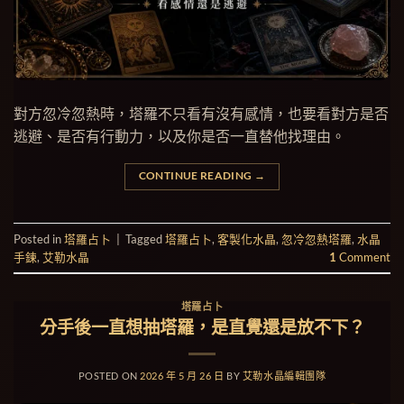
對方忽冷忽熱時，塔羅不只看有沒有感情，也要看對方是否
逃避、是否有行動力，以及你是否一直替他找理由。
CONTINUE READING
→
Posted in
塔羅占卜
|
Tagged
塔羅占卜
,
客製化水晶
,
忽冷忽熱塔羅
,
水晶
手鍊
,
艾勒水晶
1
Comment
塔羅占卜
分手後一直想抽塔羅，是直覺還是放不下？
POSTED ON
2026 年 5 月 26 日
BY
艾勒水晶編輯團隊