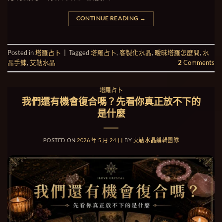
CONTINUE READING
→
Posted in
塔羅占卜
|
Tagged
塔羅占卜
,
客製化水晶
,
曖昧塔羅怎麼問
,
水
晶手鍊
,
艾勒水晶
2
Comments
塔羅占卜
我們還有機會復合嗎？先看你真正放不下的
是什麼
POSTED ON
2026 年 5 月 24 日
BY
艾勒水晶編輯團隊