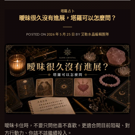
塔羅占卜
曖昧很久沒有進展，塔羅可以怎麼問？
POSTED ON
2026 年 5 月 25 日
BY
艾勒水晶編輯團隊
曖昧卡住時，不要只問他喜不喜歡。更適合問目前阻礙、對
方行動力、你該不該繼續投入。