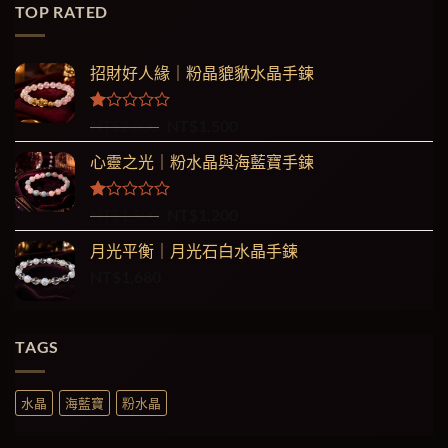
TOP RATED
招財好人緣｜粉晶貔貅水晶手鍊
評
原
目
NT$
2,000
NT$
1,500
分
始
前
1.00
心靈之光｜粉水晶與海藍寶手鍊
價
價
滿
格：
格：
分
5
NT$2,000。
NT$1,500。
評
原
目
NT$
1,500
NT$
1,200
分
始
前
1.00
月光平衡｜月光石白水晶手鍊
價
價
滿
NT$
1,680
格：
格：
分
5
NT$1,500。
NT$1,200。
TAGS
水晶
海藍寶
粉水晶