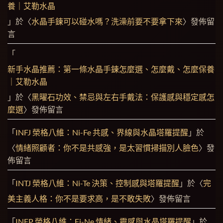
養｜艾勒水晶
」於〈
水晶手鍊可以碰水嗎？洗澡前要不要拿下來
〉發佈留
言
「
新手水晶推薦：第一條水晶手鍊怎麼選、怎麼戴、怎麼保養
｜艾勒水晶
」於〈
黑曜石功效、禁忌與左右手戴法：保護感與穩定感怎
麼選
〉發佈留言
「
INFJ 榮格八維：Ni-Fe 共感、界線與水晶塔羅提醒
」於
〈
情緒照顧者：你不是共感強，是太習慣掃描別人臉色
〉發
佈留言
「
INTJ 榮格八維：Ni-Te 決策、控制感與塔羅提醒
」於〈
完
美主義人格：你不是要求高，是不敢失敗
〉發佈留言
「
INFP 榮格八維：Fi-Ne 情緒、靈感與水晶塔羅提醒
」於