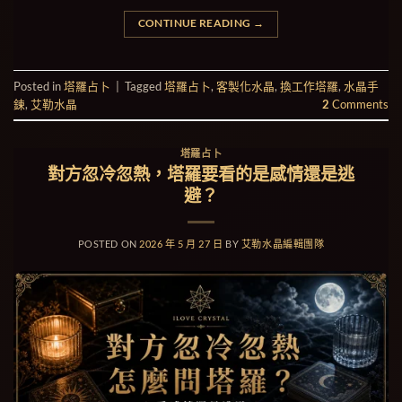
CONTINUE READING
→
Posted in
塔羅占卜
|
Tagged
塔羅占卜
,
客製化水晶
,
換工作塔羅
,
水晶手
鍊
,
艾勒水晶
2
Comments
塔羅占卜
對方忽冷忽熱，塔羅要看的是感情還是逃
避？
POSTED ON
2026 年 5 月 27 日
BY
艾勒水晶編輯團隊