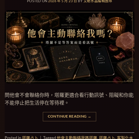
POSTED ON
2026 年 5 月 23 日
BY
艾勒水晶編輯團隊
問他會不會聯絡你時，塔羅更適合看行動訊號、阻礙和你能
不能停止把生活停在等待裡。
CONTINUE READING
→
Posted in
塔羅占卜
|
Tagged
他會主動聯絡我嗎塔羅
,
塔羅占卜
,
客製化水