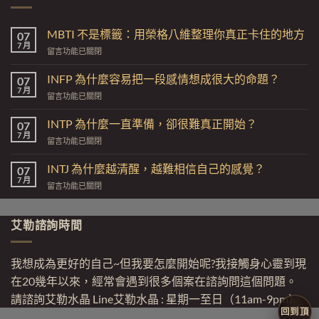
MBTI 不是標籤：用榮格八維整理你真正卡住的地方
07
7 月
在
留言功能已關閉
〈MBTI
不
INFP 為什麼容易把一段感情想成很大的命題？
07
是
7 月
在
留言功能已關閉
標
〈INFP
籤：
為
INTP 為什麼一直準備，卻很難真正開始？
用
07
什
7 月
榮
在
留言功能已關閉
麼
格
〈INTP
容
八
為
INTJ 為什麼越清醒，越難相信自己的感覺？
易
07
維
什
7 月
把
整
在
留言功能已關閉
麼
一
理
〈INTJ
一
段
你
為
直
感
真
什
艾勒諮詢時間
準
情
正
麼
備，
想
卡
越
卻
成
住
清
很
我想成為更好的自己~但我要怎麼開始呢?我接觸身心靈到現
很
的
醒，
難
大
在20幾年以來，經常會遇到很多個案在諮詢問這個問題。
地
越
真
的
方〉
難
請諮詢艾勒水晶 Line艾勒水晶 : 星期一至日（11am-9pm）
正
命
中
相
開
回到頂
題？〉
信