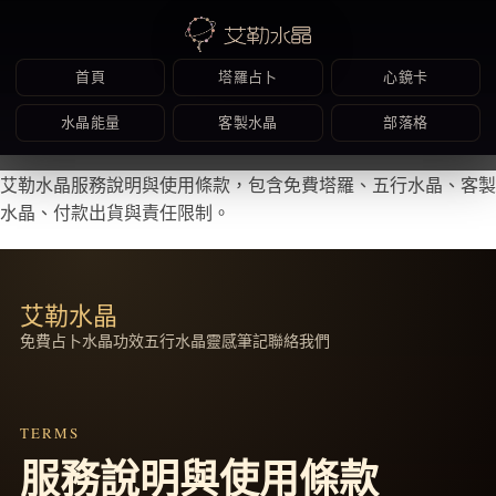
首頁
塔羅占卜
心鏡卡
水晶能量
客製水晶
部落格
Skip
艾勒水晶服務說明與使用條款，包含免費塔羅、五行水晶、客製
to
水晶、付款出貨與責任限制。
content
艾勒水晶
免費占卜
水晶功效
五行水晶
靈感筆記
聯絡我們
TERMS
服務說明與使用條款