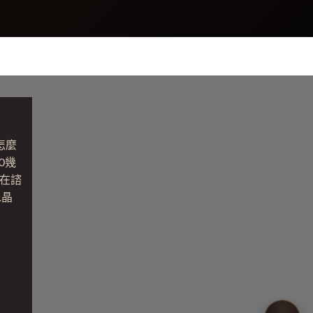
怎麼
0幾
在諮
水晶