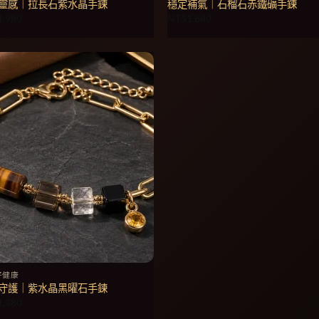
靈感｜拉長石紫水晶手鍊
穩定補氣｜石榴石赤鐵礦手鍊
1,980
NT$
1,680
好健康
守護｜紫水晶黑曜石手鍊
1,380