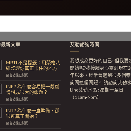
勒最新文章
艾勒諮詢時間
我想成為更好的自己~但我要
MBTI 不是標籤：用榮格八
開始呢?我接觸身心靈到現在2
維整理你真正卡住的地方
年以來，經常會遇到很多個案
在
留言功能已關閉
〈MBTI
詢問這個問題。 請諮詢艾勒
不
INFP 為什麼容易把一段感
Line艾勒水晶 : 星期一至日
是
情想成很大的命題？
標
（11am-9pm）
在
留言功能已關閉
籤：
〈INFP
用
為
榮
INTP 為什麼一直準備，卻
什
格
很難真正開始？
麼
八
在
留言功能已關閉
容
維
〈INTP
易
整