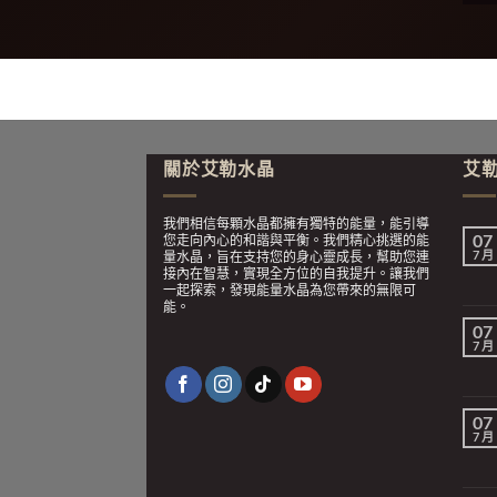
關於艾勒水晶
艾
我們相信每顆水晶都擁有獨特的能量，能引導
07
您走向內心的和諧與平衡。我們精心挑選的能
7 月
量水晶，旨在支持您的身心靈成長，幫助您連
接內在智慧，實現全方位的自我提升。讓我們
一起探索，發現能量水晶為您帶來的無限可
能。
07
7 月
07
7 月