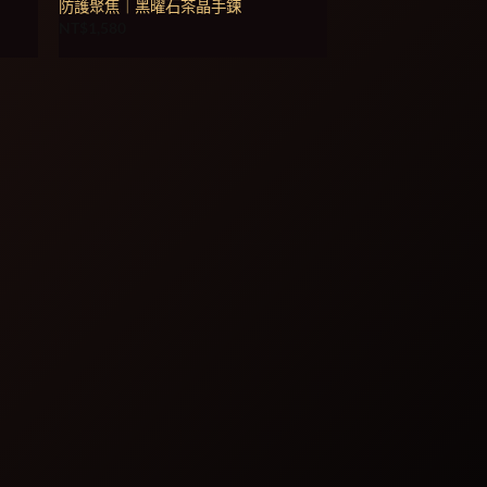
防護聚焦｜黑曜石茶晶手鍊
NT$
1,580