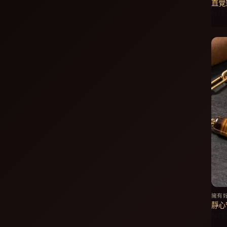
直覺
NT$
擁有
靜心
NT$