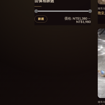
由價格篩選
擁有
晚安
最
最
NT$
價格:
NT$1,380
—
篩選
低
高
NT$1,980
價
價
格
格
擁有