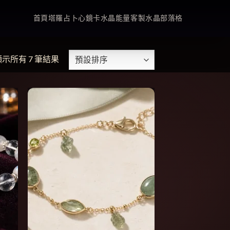
首頁
塔羅占卜
心鏡卡
水晶能量
客製水晶
部落格
顯示所有 7 筆結果